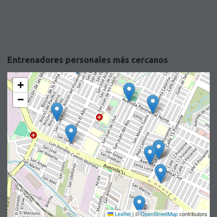
Entrenadores personales más cercanos
+
−
Leaflet
|
©
OpenStreetMap
contributors