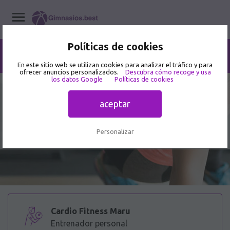
Políticas de cookies
Home
/
Entrenadores personales
/
Nuevo León
/
Santa Catarina
/
Cardio Fitness Maru
En este sitio web se utilizan cookies para analizar el tráfico y para
ofrecer anuncios personalizados.
Descubra cómo recoge y usa
los datos Google
Políticas de cookies
3.2
5 opiniones de usuarios
aceptar
Cardio Fitness Maru - Entrenador
personal en San Angel
Personalizar
Cardio Fitness Maru
Entrenador personal