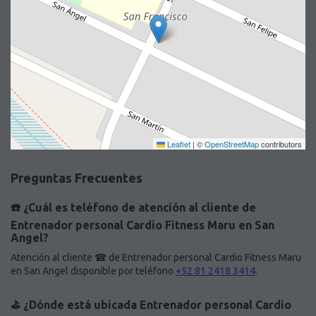
Leaflet
|
©
OpenStreetMap
contributors
Preguntas Frecuentes
☎️ ¿Cuál es teléfono de atención al cliente de
Entrenador personal Cardio Fitness Maru en San
Angel?
Atención al cliente ☎ de Entrenador personal Cardio Fitness Maru
en San Angel disponible por teléfono
+52 81 2418 3414
.
⛳️ ¿Dónde está ubicada Entrenador personal Cardio