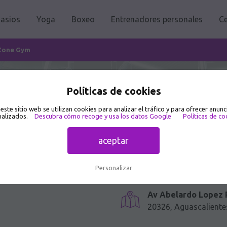
asios
Yoga
Boxeo
Entrenadores personales
Ce
Zone Gym
Políticas de cookies
 Av Abelardo Lopez Rodríguez 102-C
 este sitio web se utilizan cookies para analizar el tráfico y para ofrecer anunc
alizados.
Descubra cómo recoge y usa los datos Google
Políticas de co
aceptar
Personalizar
Av Abelardo Lopez 
20326, Aguascaliente