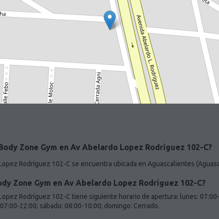
 Body Zone Gym en Av Abelardo Lopez Rodríguez 102-C?
opez Rodríguez 102-C se encuentra ubicada en Aguascalientes (Aguasc
Body Zone Gym en Av Abelardo Lopez Rodríguez 102-C?
pez Rodríguez 102-C tiene siguiente horario de apertura: lunes: 07:00-2
: 07:00-22:00; sábado: 08:00-10:00; domingo: Cerrado.