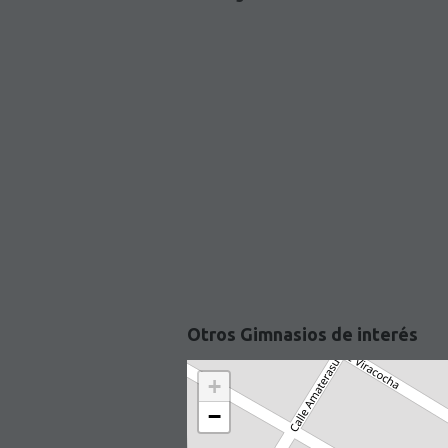
Otros Gimnasios de interés
+
−