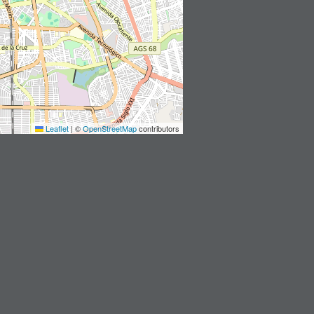
Leaflet
|
©
OpenStreetMap
contributors