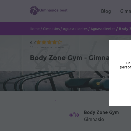
Blog
Gimn
/
Body 
Home
/
Gimnasios
/
Aguascalientes
/
Aguascalientes
4.2
18 opiniones de usuarios
Body Zone Gym - Gimnasio en
En
person
Body Zone Gym
Gimnasio