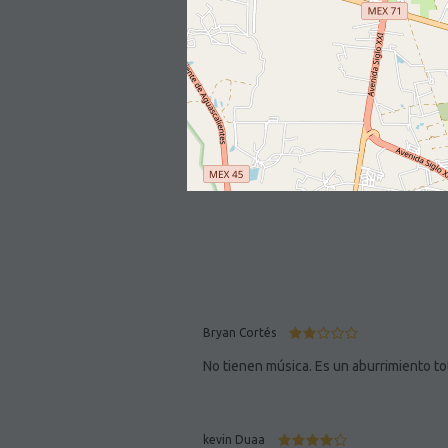
Bryan Cortés
No tienen música. Es un aburrimiento to
kevin Duaa