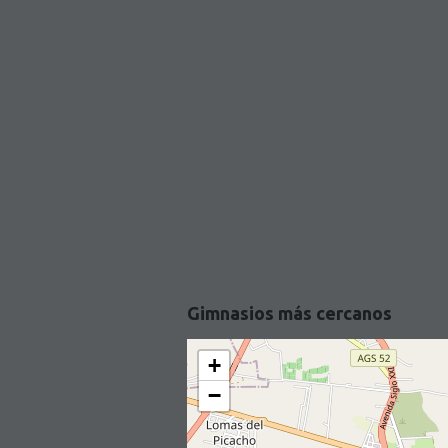
Gimnasios más cercanos
+
−