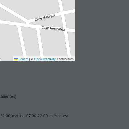
Leaflet
|
©
OpenStreetMap
contributors
alientes)
2:00; martes: 07:00-22:00; miércoles: