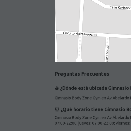
Preguntas Frecuentes
⛳️ ¿Dónde está ubicada Gimnasio
Gimnasio Body Zone Gym en Av Abelardo L
⏰ ¿Qué horario tiene Gimnasio 
Gimnasio Body Zone Gym en Av Abelardo Lo
07:00-22:00; jueves: 07:00-22:00; viernes