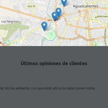
Últimos opiniones de clientes
tal. No hay ambiente. Los que están ahí no te saben poner rutina.