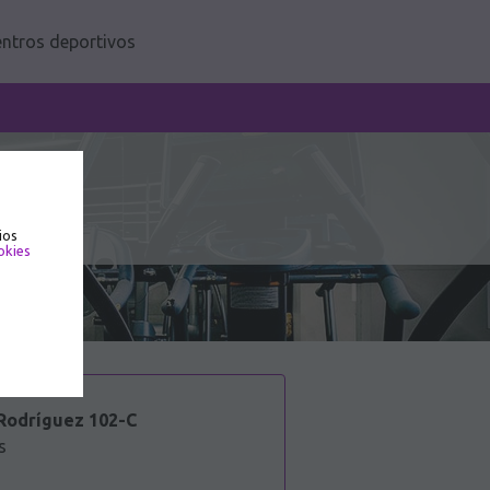
ntros deportivos
ios
okies
Rodríguez 102-C
s